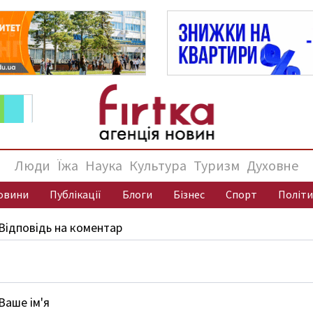
Люди
Їжа
Наука
Культура
Туризм
Духовне
овини
Публікації
Блоги
Бізнес
Спорт
Політи
Відповідь на коментар
Ваше ім'я