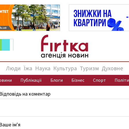
Люди
Їжа
Наука
Культура
Туризм
Духовне
овини
Публікації
Блоги
Бізнес
Спорт
Політи
Відповідь на коментар
Ваше ім'я