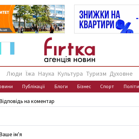
Люди
Їжа
Наука
Культура
Туризм
Духовне
овини
Публікації
Блоги
Бізнес
Спорт
Політи
Відповідь на коментар
Ваше ім'я