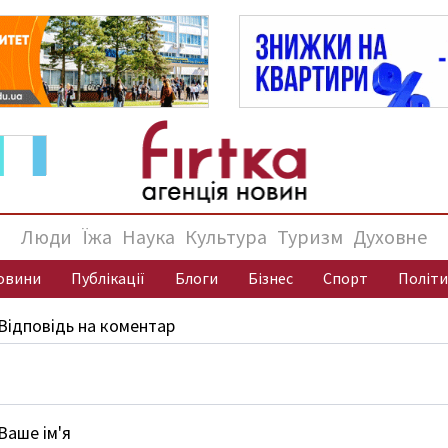
Люди
Їжа
Наука
Культура
Туризм
Духовне
овини
Публікації
Блоги
Бізнес
Спорт
Політи
Відповідь на коментар
Ваше ім'я