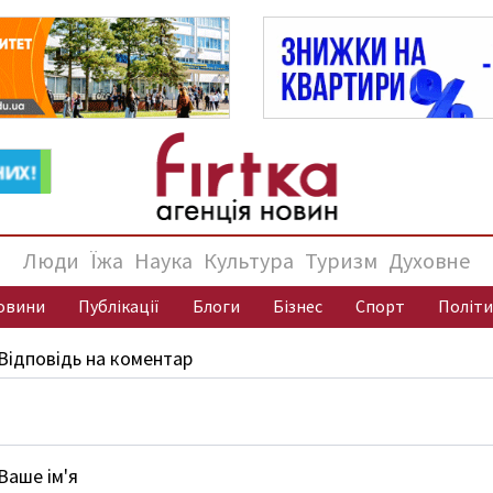
Люди
Їжа
Наука
Культура
Туризм
Духовне
овини
Публікації
Блоги
Бізнес
Спорт
Політи
Відповідь на коментар
Ваше ім'я