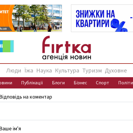
Люди
Їжа
Наука
Культура
Туризм
Духовне
овини
Публікації
Блоги
Бізнес
Спорт
Політи
Відповідь на коментар
Ваше ім'я